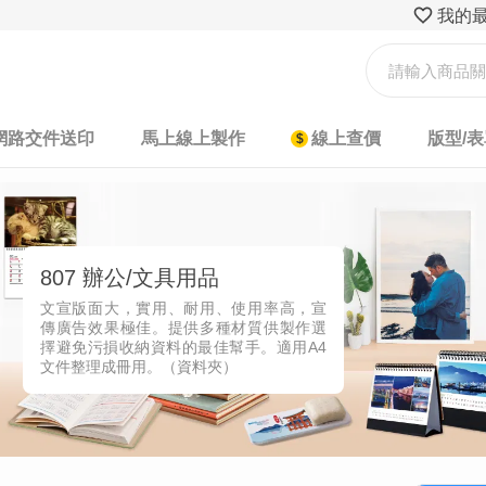
我的
網路交件送印
馬上線上製作
線上查價
版型/
807 辦公/文具用品
文宣版面大，實用、耐用、使用率高，宣
傳廣告效果極佳。提供多種材質供製作選
擇避免污損收納資料的最佳幫手。適用A4
文件整理成冊用。（資料夾）