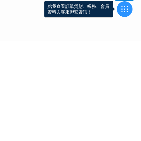
點我查看訂單貨態、帳務、會員
資料與客服聯繫資訊！
中和旗艦店
台中精科廠
(02) 2242-1958
(04) 2359-1958
八德營業處
台南營業處
(02) 2760-3586
(06) 251-1958