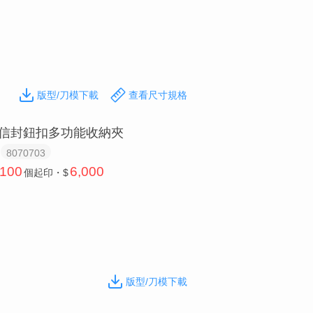
版型/刀模下載
查看尺寸規格
信封鈕扣多功能收納夾
8070703
100
6,000
個
起印・$
版型/刀模下載