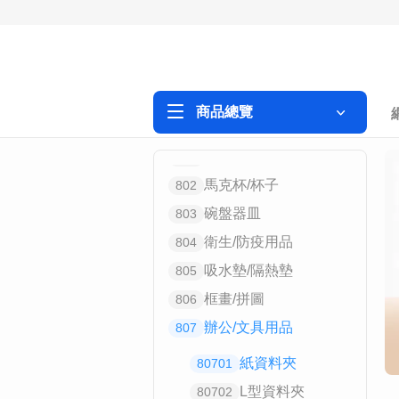
商品總覽
保溫瓶/隨行杯
801
馬克杯/杯子
802
碗盤器皿
803
衛生/防疫用品
804
吸水墊/隔熱墊
805
框畫/拼圖
806
辦公/文具用品
807
紙資料夾
80701
L型資料夾
80702