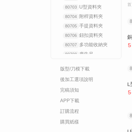
首
U型資料夾
80703
附桿資料夾
80704
手提資料夾
80705
鈕扣資料夾
80706
多功能收納夾
5
80707
廣告尺
80708
墊板
80709
版型/刀模下載
筆記本
808
後加工選項說明
便條紙
809
完稿須知
5
T-shirt/服飾配件
810
APP下載
提袋/包包
811
訂購流程
毛巾/毛毯
812
購買紙樣
居家織品/布類
813
扇子
814