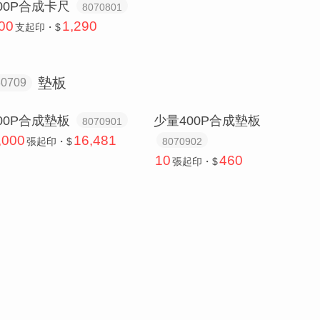
00P合成卡尺
8070801
00
1,290
支
起印・$
墊板
80709
00P合成墊板
少量400P合成墊板
8070901
,000
16,481
張
起印・$
8070902
10
460
張
起印・$