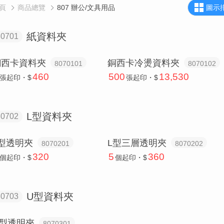
頁
商品總覽
807 辦公/文具用品
圖示
紙資料夾
80701
銅西卡資料夾
銅西卡冷燙資料夾
8070101
8070102
460
500
13,530
張
起印・$
張
起印・$
L型資料夾
80702
L型透明夾
L型三層透明夾
8070201
8070202
320
5
360
個
起印・$
個
起印・$
U型資料夾
80703
U型透明夾
8070301