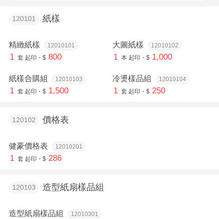
紙樣
120101
精緻紙樣
大圖紙樣
12010101
12010102
1
800
1
1,000
套
起印・$
本
起印・$
紙樣合購組
冷燙樣品組
12010103
12010104
1
1,500
1
250
套
起印・$
套
起印・$
價格表
120102
健豪價格表
12010201
1
286
套
起印・$
造型紙扇樣品組
120103
造型紙扇樣品組
12010301