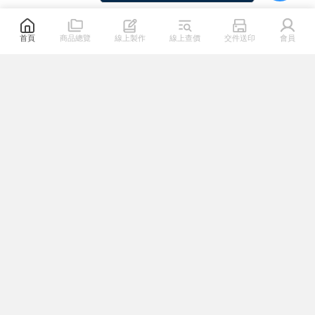
首頁
商品總覽
線上製作
線上查價
交件送印
會員
關於我們
熱門連結
幫助專區
系列服務