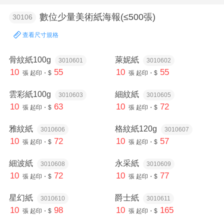
數位少量美術紙海報(≤500張)
30106
查看尺寸規格
骨紋紙100g
萊妮紙
3010601
3010602
10
55
10
55
張
起印・$
張
起印・$
雲彩紙100g
細紋紙
3010603
3010605
10
63
10
72
張
起印・$
張
起印・$
雅紋紙
格紋紙120g
3010606
3010607
10
72
10
57
張
起印・$
張
起印・$
細波紙
永采紙
3010608
3010609
10
72
10
77
張
起印・$
張
起印・$
星幻紙
爵士紙
3010610
3010611
10
98
10
165
張
起印・$
張
起印・$