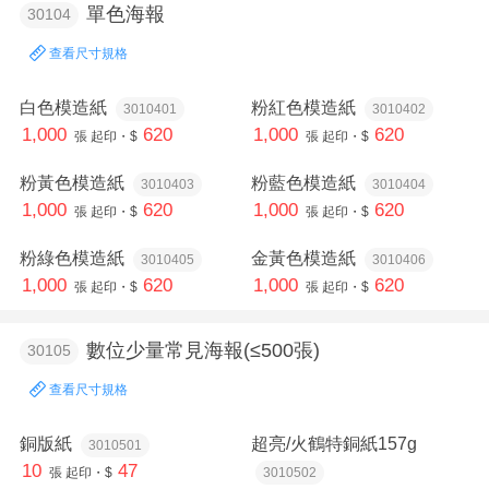
單色海報
30104
查看尺寸規格
白色模造紙
粉紅色模造紙
3010401
3010402
1,000
620
1,000
620
張
起印・$
張
起印・$
粉黃色模造紙
粉藍色模造紙
3010403
3010404
1,000
620
1,000
620
張
起印・$
張
起印・$
粉綠色模造紙
金黃色模造紙
3010405
3010406
1,000
620
1,000
620
張
起印・$
張
起印・$
數位少量常見海報(≤500張)
30105
查看尺寸規格
銅版紙
超亮/火鶴特銅紙157g
3010501
10
47
張
起印・$
3010502