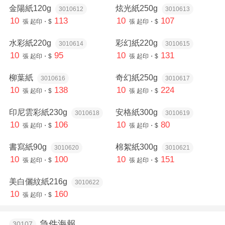
金陽紙120g
炫光紙250g
3010612
3010613
10
113
10
107
張
起印・$
張
起印・$
水彩紙220g
彩幻紙220g
3010614
3010615
10
95
10
131
張
起印・$
張
起印・$
柳葉紙
奇幻紙250g
3010616
3010617
10
138
10
224
張
起印・$
張
起印・$
印尼雲彩紙230g
安格紙300g
3010618
3010619
10
106
10
80
張
起印・$
張
起印・$
書寫紙90g
棉絮紙300g
3010620
3010621
10
100
10
151
張
起印・$
張
起印・$
美白儷紋紙216g
3010622
10
160
張
起印・$
急件海報
30107