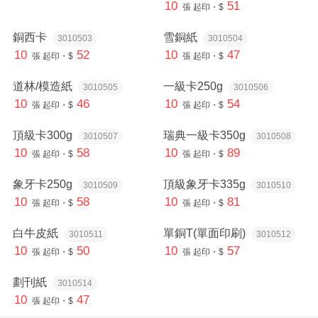
10
51
張
起印・$
銅西卡
雪銅紙
3010503
3010504
10
52
10
47
張
起印・$
張
起印・$
道林/模造紙
一級卡250g
3010505
3010506
10
46
10
54
張
起印・$
張
起印・$
頂級卡300g
瑞典一級卡350g
3010507
3010508
10
58
10
89
張
起印・$
張
起印・$
象牙卡250g
頂級象牙卡335g
3010509
3010510
10
58
10
81
張
起印・$
張
起印・$
白牛皮紙
單銅T(單面印刷)
3010511
3010512
10
50
10
57
張
起印・$
張
起印・$
劃刊紙
3010514
10
47
張
起印・$