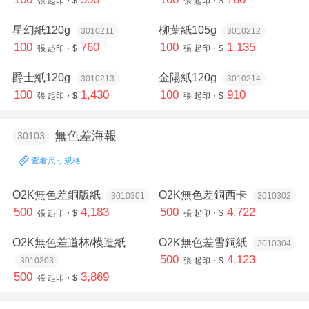
星幻紙120g
柳葉紙105g
3010211
3010212
100
760
100
1,135
張
起印・$
張
起印・$
爵士紙120g
金陽紙120g
3010213
3010214
100
1,430
100
910
張
起印・$
張
起印・$
無色差海報
30103
查看尺寸規格
O2K無色差銅版紙
O2K無色差銅西卡
3010301
3010302
500
4,183
500
4,722
張
起印・$
張
起印・$
O2K無色差道林/模造紙
O2K無色差雪銅紙
3010304
500
4,123
3010303
張
起印・$
500
3,869
張
起印・$