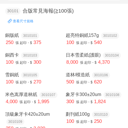
合版常見海報(≧100張)
30101
查看尺寸規格
銅版紙
超亮特銅紙157g
3010101
3010102
250
375
100
540
張
起印・$
張
起印・$
銅西卡
日本雪柔紙(護眼)
3010103
3010104
100
300
8,000
4,370
張
起印・$
張
起印・$
雪銅紙
道林/模造紙
3010105
3010106
100
270
500
620
張
起印・$
張
起印・$
米色嵩厚道林紙
象牙卡300±20um
3010107
3010108
4,000
1,995
300
1,824
張
起印・$
張
起印・$
頂級象牙卡420±20um
劃刊紙100g
3010110
100
250
3010109
張
起印・$