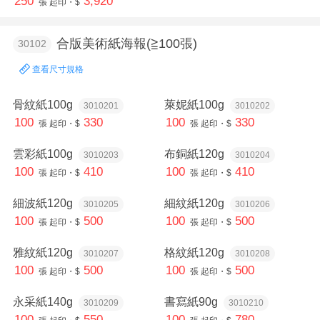
250
3,920
張
起印・$
合版美術紙海報(≧100張)
30102
查看尺寸規格
骨紋紙100g
萊妮紙100g
3010201
3010202
100
330
100
330
張
起印・$
張
起印・$
雲彩紙100g
布銅紙120g
3010203
3010204
100
410
100
410
張
起印・$
張
起印・$
細波紙120g
細紋紙120g
3010205
3010206
100
500
100
500
張
起印・$
張
起印・$
雅紋紙120g
格紋紙120g
3010207
3010208
100
500
100
500
張
起印・$
張
起印・$
永采紙140g
書寫紙90g
3010209
3010210
100
550
100
780
張
起印・$
張
起印・$