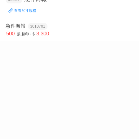
查看尺寸規格
急件海報
3010701
500
3,300
張
起印・$