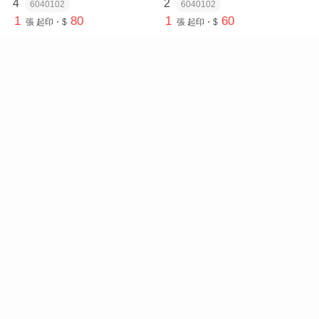
4
2
6040102
6040102
1
80
1
60
張
起印・$
張
起印・$