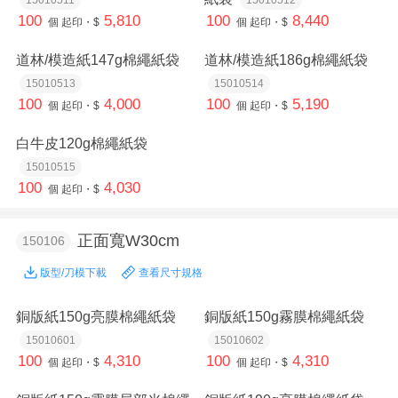
100
5,810
100
8,440
個
起印・$
個
起印・$
道林/模造紙147g棉繩紙袋
道林/模造紙186g棉繩紙袋
15010513
15010514
100
4,000
100
5,190
個
起印・$
個
起印・$
白牛皮120g棉繩紙袋
15010515
100
4,030
個
起印・$
正面寬W30cm
150106
版型/刀模下載
查看尺寸規格
銅版紙150g亮膜棉繩紙袋
銅版紙150g霧膜棉繩紙袋
15010601
15010602
100
4,310
100
4,310
個
起印・$
個
起印・$