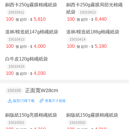
銅西卡250g霧膜棉繩紙袋
銅西卡250g霧膜局部光棉繩
紙袋
15010411
15010412
100
5,810
100
8,440
個
起印・$
個
起印・$
道林/模造紙147g棉繩紙袋
道林/模造紙186g棉繩紙袋
15010413
15010414
100
4,000
100
5,190
個
起印・$
個
起印・$
白牛皮120g棉繩紙袋
15010415
100
4,030
個
起印・$
正面寬W28cm
150105
版型/刀模下載
查看尺寸規格
銅版紙150g亮膜棉繩紙袋
銅版紙150g霧膜棉繩紙袋
15010501
15010502