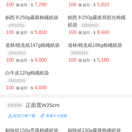
100
7,290
100
5,810
個
起印・$
個
起印・$
銅西卡250g霧膜棉繩紙袋
銅西卡250g霧膜局部光棉繩
紙袋
15010311
15010312
100
5,810
100
8,440
個
起印・$
個
起印・$
道林/模造紙147g棉繩紙袋
道林/模造紙186g棉繩紙袋
15010313
15010314
100
4,000
100
5,190
個
起印・$
個
起印・$
白牛皮120g棉繩紙袋
15010315
100
4,030
個
起印・$
正面寬W25cm
150104
版型/刀模下載
查看尺寸規格
銅版紙150g亮膜棉繩紙袋
銅版紙150g霧膜棉繩紙袋