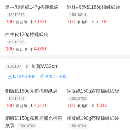
道林/模造紙147g棉繩紙袋
道林/模造紙186g棉繩紙袋
15010613
15010614
100
4,000
100
5,190
個
起印・$
個
起印・$
白牛皮120g棉繩紙袋
15010615
100
4,030
個
起印・$
正面寬W32cm
150107
版型/刀模下載
查看尺寸規格
銅版紙150g亮膜棉繩紙袋
銅版紙150g霧膜棉繩紙袋
15010701
15010702
100
4,310
100
4,310
個
起印・$
個
起印・$
銅版紙150g霧膜局部光棉繩
銅版紙190g亮膜棉繩紙袋
紙袋
15010703
15010704