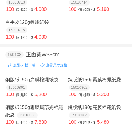
15010713
15010714
100
4,000
100
5,190
個
起印・$
個
起印・$
白牛皮120g棉繩紙袋
15010715
100
4,030
個
起印・$
正面寬W35cm
150108
版型/刀模下載
查看尺寸規格
銅版紙150g亮膜棉繩紙袋
銅版紙150g霧膜棉繩紙袋
15010801
15010802
100
5,200
100
5,200
個
起印・$
個
起印・$
銅版紙150g霧膜局部光棉繩
銅版紙190g亮膜棉繩紙袋
紙袋
15010803
15010804
100
7,830
100
5,480
個
起印・$
個
起印・$