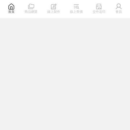
首頁
商品總覽
線上製作
線上查價
交件送印
會員
關於我們
熱門連結
幫助專區
系列服務