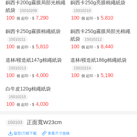
銅西卡200g霧膜局部光棉繩
銅西卡250g亮膜棉繩紙袋
紙袋
15010209
15010210
100
7,290
100
5,810
個
起印・$
個
起印・$
銅西卡250g霧膜棉繩紙袋
銅西卡250g霧膜局部光棉繩
紙袋
15010211
15010212
100
5,810
100
8,440
個
起印・$
個
起印・$
道林/模造紙147g棉繩紙袋
道林/模造紙186g棉繩紙袋
15010213
15010214
100
4,000
100
5,190
個
起印・$
個
起印・$
白牛皮120g棉繩紙袋
15010215
100
4,030
個
起印・$
正面寬W23cm
150103
版型/刀模下載
查看尺寸規格