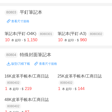
平釘筆記本
80803
查看尺寸規格
筆記本(平釘-O4K)
筆記本(平釘-A3)
8080301
8080302
10
1,150
10
960
本
起印・$
本
起印・$
特殊封面筆記本
80804
版型/刀模下載
查看尺寸規格
16K皮革手帳本/工商日誌
25K皮革手帳本/工商日誌
8080402
8080402
1
219
1
144
本
起印・$
本
起印・$
48K皮革手帳本/工商日誌
8080402
1
87