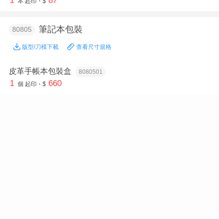
本
起印・$
筆記本包裝
80805
版型/刀模下載
查看尺寸規格
皮革手帳本包裝盒
8080501
1
660
個
起印・$