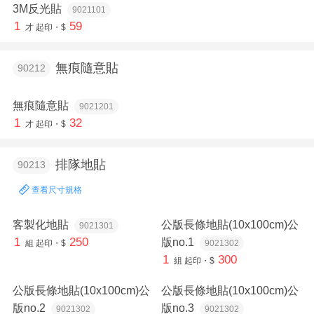
3M反光貼
9021101
1
59
才
起印・$
無痕隨意貼
90212
無痕隨意貼
9021201
1
32
才
起印・$
排隊地貼
90213
查看尺寸規格
客製化地貼
公版長條地貼(10x100cm)公
9021301
1
250
版no.1
組
起印・$
9021302
1
300
組
起印・$
公版長條地貼(10x100cm)公
公版長條地貼(10x100cm)公
版no.2
版no.3
9021302
9021302