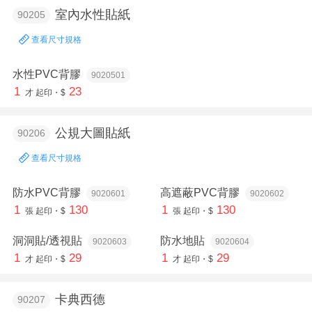
室內水性貼紙
90205
查看尺寸規格
水性PVC背膠
9020501
1
23
才
起印・$
公規大圖貼紙
90206
查看尺寸規格
防水PVC背膠
高遮蔽PVC背膠
9020601
9020602
1
130
1
130
張
起印・$
張
起印・$
洞洞貼/透視貼
防水地貼
9020603
9020604
1
29
1
29
才
起印・$
才
起印・$
卡典西德
90207