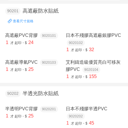
高遮蔽防水貼紙
90201
查看尺寸規格
高遮蔽PVC背膠
日本不殘膠高遮蔽銀膠PVC
9020101
1
24
才
起印・$
9020102
1
32
才
起印・$
高遮蔽導氣PVC
艾利鑄造級優質亮白可移灰
9020103
1
25
膠PVC
才
起印・$
9020104
1
155
才
起印・$
半透光防水貼紙
90202
半透明PVC背膠
日本不殘膠半透PVC
9020201
1
25
才
起印・$
9020202
1
45
才
起印・$