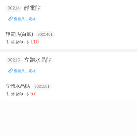
靜電貼
90214
查看尺寸規格
靜電貼(白底)
9021401
1
110
張
起印・$
立體水晶貼
90215
查看尺寸規格
立體水晶貼
9021501
1
57
才
起印・$