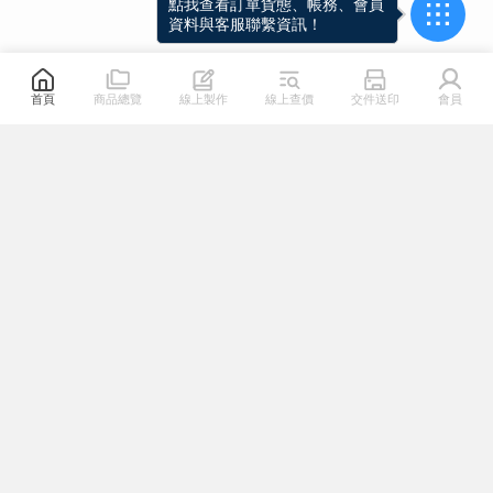
點我查看訂單貨態、帳務、會員
資料與客服聯繫資訊！
首頁
商品總覽
線上製作
線上查價
交件送印
會員
關於我們
熱門連結
幫助專區