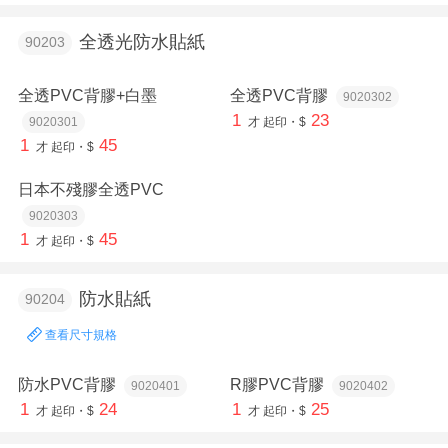
全透光防水貼紙
90203
全透PVC背膠+白墨
全透PVC背膠
9020302
1
23
9020301
才
起印・$
1
45
才
起印・$
日本不殘膠全透PVC
9020303
1
45
才
起印・$
防水貼紙
90204
查看尺寸規格
防水PVC背膠
R膠PVC背膠
9020401
9020402
1
24
1
25
才
起印・$
才
起印・$