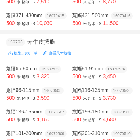
500
7,510
500
8,770
米
起印・$
米
起印・$
寬幅371-430mm
寬幅431-500mm
16070415
16070416
500
10,030
500
11,500
米
起印・$
米
起印・$
赤牛皮捲膜
160705
版型/刀模下載
查看尺寸規格
寬幅65-80mm
寬幅81-95mm
16070503
16070504
500
3,320
500
3,450
米
起印・$
米
起印・$
寬幅96-115mm
寬幅116-135mm
16070505
16070506
500
3,590
500
3,730
米
起印・$
米
起印・$
寬幅136-155mm
寬幅156-180mm
16070507
16070508
500
4,160
500
4,680
米
起印・$
米
起印・$
寬幅181-200mm
寬幅201-210mm
16070509
16070510