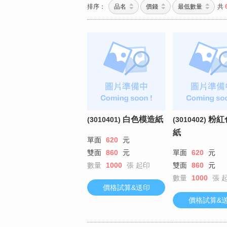
排序：
品名
價錢
最低數量
共
白色模造紙
粉紅
(3010401)
(3010402)
紙
單面
620
元
雙面
860
元
單面
620
元
數量
1000
張
起印
雙面
860
元
數量
1000
張