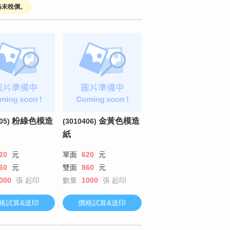
格未稅價。
粉綠色模造
金黃色模造
05)
(3010406)
紙
20
元
單面
620
元
60
元
雙面
860
元
000
張
起印
數量
1000
張
起印