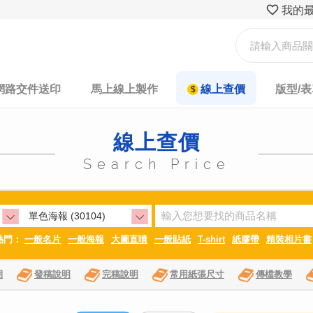
我的
網路交件送印
馬上線上製作
線上查價
版型/
線上查價
Search Price
熱門：
一般名片
一般海報
大圖直噴
一般貼紙
T-shirt
紙膠帶
精裝相片書
期
發稿說明
完稿說明
常用紙張尺寸
傳檔教學