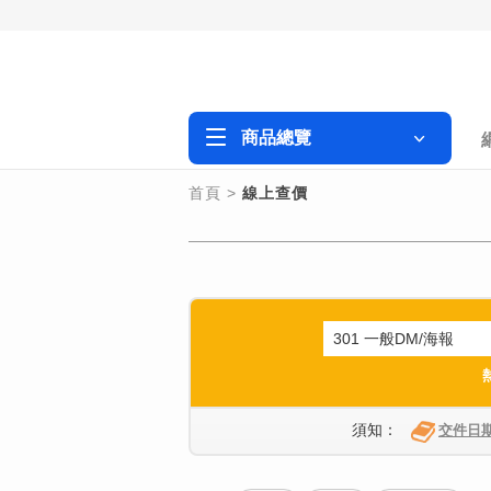
商品總覽
首頁
>
線上查價
須知：
交件日