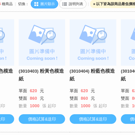
6
種商品
｜
切換：
圖片顯示
說明列表
｜
※ 以下皆為該商品最低價
色模造
粉黃色模造
粉藍色模造
(3010403)
(3010404)
(30104
紙
紙
紙
單面
620
元
單面
620
元
單面
6
雙面
860
元
雙面
860
元
雙面
8
起印
數量
1000
張
起印
數量
1000
張
起印
數量
1