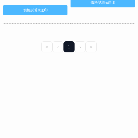
«
‹
1
›
»