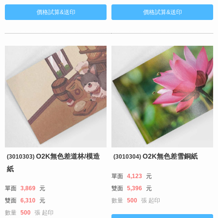
O2K無色差道林/模造
O2K無色差雪銅紙
(3010303)
(3010304)
紙
單面
4,123
元
單面
3,869
元
雙面
5,396
元
雙面
6,310
元
數量
500
張
起印
數量
500
張
起印