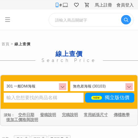
馬上註冊
會員登入
首頁
>
線上查價
線上查價
Search Price
獨立版估價
交件日期
發稿說明
完稿說明
常用紙張尺寸
傳檔教學
須知：
後加工價格與說明