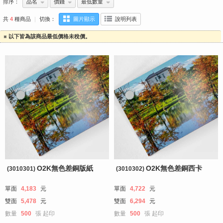
排序：
品名
價錢
最低數量
共
4
種商品
｜
切換：
圖片顯示
說明列表
※ 以下皆為該商品最低價格未稅價。
O2K無色差銅版紙
O2K無色差銅西卡
(3010301)
(3010302)
單面
4,183
元
單面
4,722
元
雙面
5,478
元
雙面
6,294
元
數量
500
張
起印
數量
500
張
起印