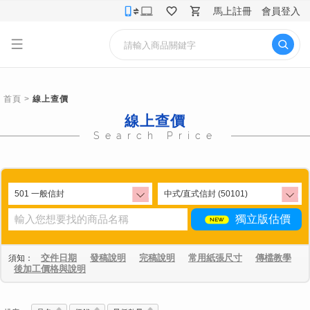
馬上註冊
會員登入
首頁
>
線上查價
線上查價
Search Price
獨立版估價
交件日期
發稿說明
完稿說明
常用紙張尺寸
傳檔教學
須知：
後加工價格與說明