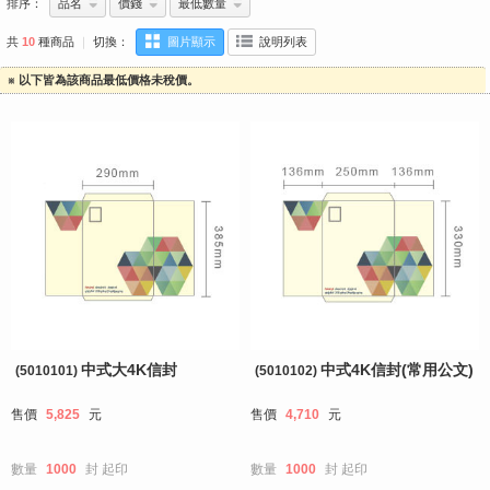
排序：
品名
價錢
最低數量
共
10
種商品
｜
切換：
圖片顯示
說明列表
※ 以下皆為該商品最低價格未稅價。
中式大4K信封
中式4K信封(常用公文)
(5010101)
(5010102)
售價
5,825
元
售價
4,710
元
數量
1000
封
起印
數量
1000
封
起印