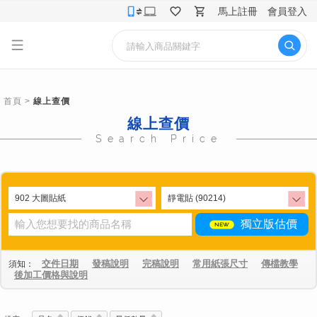
馬上註冊
會員登入
首頁
>
線上查價
線上查價
Search Price
獨立版估價
交件日期
發稿說明
完稿說明
常用紙張尺寸
傳檔教學
須知：
後加工價格與說明