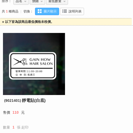
排序：
品名
價錢
最低數量
共
1
種商品
｜
切換：
圖片顯示
說明列表
※ 以下皆為該商品最低價格未稅價。
靜電貼(白底)
(9021401)
售價
110
元
數量
1
張
起印