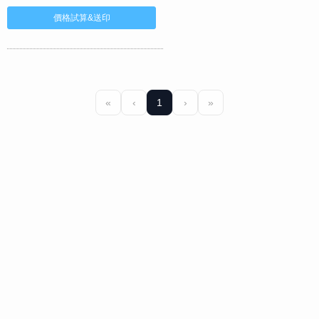
«
‹
1
›
»