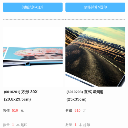
方形 30X
直式 歐8開
(6010201)
(6010203)
(29.8x29.5cm)
(25x35cm)
售價
510
元
售價
510
元
數量
1
本
起印
數量
1
本
起印