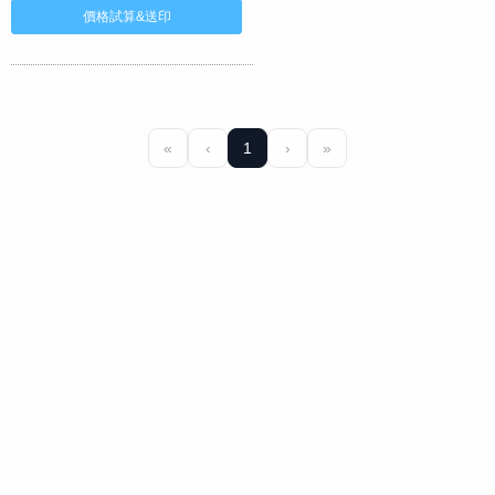
«
‹
1
›
»