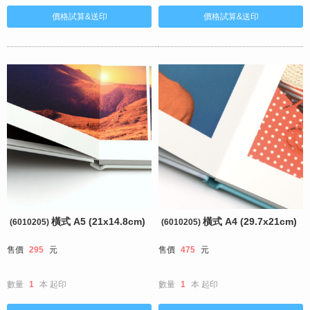
橫式 A5 (21x14.8cm)
橫式 A4 (29.7x21cm)
(6010205)
(6010205)
售價
295
元
售價
475
元
數量
1
本
起印
數量
1
本
起印