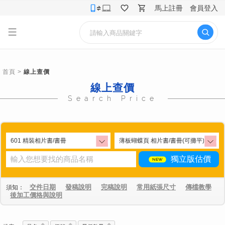
馬上註冊
會員登入
首頁
>
線上查價
線上查價
Search Price
獨立版估價
交件日期
發稿說明
完稿說明
常用紙張尺寸
傳檔教學
須知：
後加工價格與說明