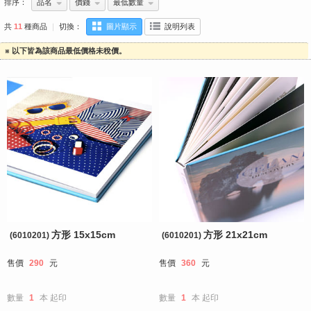
排序：
品名
價錢
最低數量
共
11
種商品
｜
切換：
圖片顯示
說明列表
※ 以下皆為該商品最低價格未稅價。
方形 15x15cm
方形 21x21cm
(6010201)
(6010201)
售價
290
元
售價
360
元
數量
1
本
起印
數量
1
本
起印