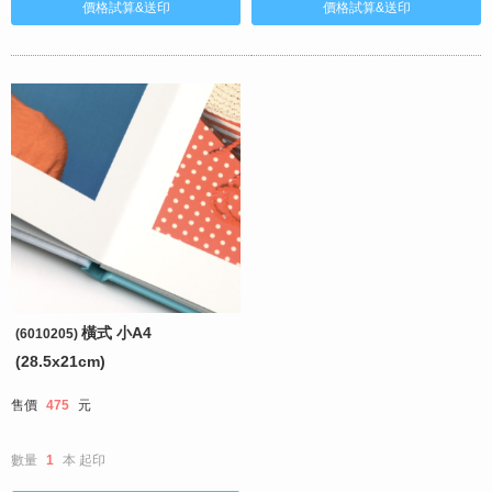
橫式 小A4
(6010205)
(28.5x21cm)
售價
475
元
數量
1
本
起印