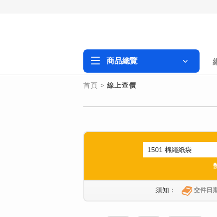
商品總覽
首頁
>
線上查價
須知：
交件日