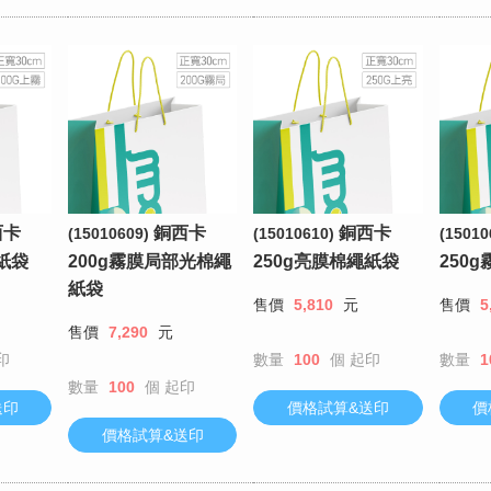
西卡
銅西卡
銅西卡
(15010609)
(15010610)
(15010
紙袋
200g霧膜局部光棉繩
250g亮膜棉繩紙袋
250
紙袋
售價
5,810
元
售價
5
售價
7,290
元
印
數量
100
個
起印
數量
1
數量
100
個
起印