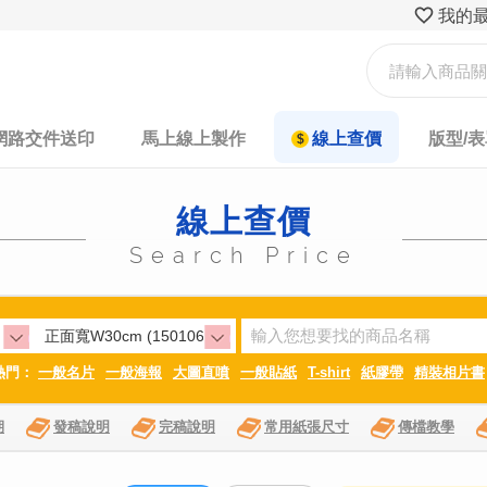
我的
網路交件送印
馬上線上製作
線上查價
版型/
線上查價
Search Price
熱門：
一般名片
一般海報
大圖直噴
一般貼紙
T-shirt
紙膠帶
精裝相片書
期
發稿說明
完稿說明
常用紙張尺寸
傳檔教學