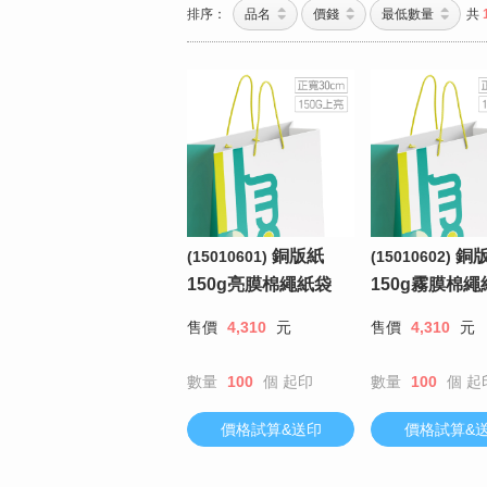
排序：
品名
價錢
最低數量
共
銅版紙
銅
(15010601)
(15010602)
150g亮膜棉繩紙袋
150g霧膜棉繩
售價
4,310
元
售價
4,310
元
數量
100
個
起印
數量
100
個
起