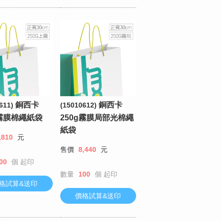
銅西卡
銅西卡
611)
(15010612)
g霧膜棉繩紙袋
250g霧膜局部光棉繩
紙袋
,810
元
售價
8,440
元
00
個
起印
數量
100
個
起印