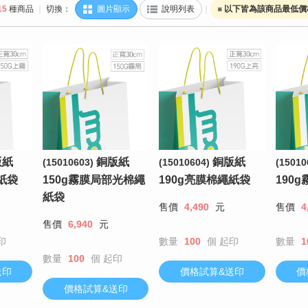
15
種商品
｜
切換：
圖片顯示
說明列表
｜
※ 以下皆為該商品最低
版紙
銅版紙
銅版紙
(15010603)
(15010604)
(15010
紙袋
150g霧膜局部光棉繩
190g亮膜棉繩紙袋
190
紙袋
售價
4,490
元
售價
4
售價
6,940
元
印
數量
100
個
起印
數量
1
數量
100
個
起印