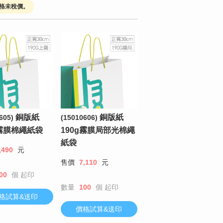
價格未稅價。
銅版紙
銅版紙
605)
(15010606)
g霧膜棉繩紙袋
190g霧膜局部光棉繩
紙袋
,490
元
售價
7,110
元
00
個
起印
數量
100
個
起印