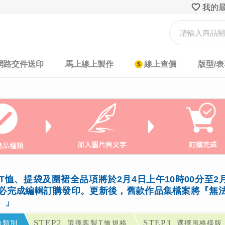
我的
網路交件送印
馬上線上製作
線上查價
版型/
恤、提袋及圍裙全品項將於2月4日上午10時00分至2月
必完成編輯訂購發印。更新後，舊款作品集檔案將『無
。」
STEP2
STEP3
恤
類別
選擇
客製T恤
規格
選擇風格樣版