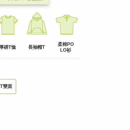
柔棉PO
厚磅T恤
長袖帽T
LO衫
T雙面