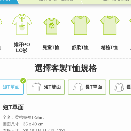
排汗PO
恤
兒童T恤
舒柔T恤
精梳T恤
LO衫
選擇客製T恤規格
短T單面
短T雙面
長T單面
長
短T單面
全名：柔棉短袖T-Shirt
圖面尺寸：35 x 40 cm
衣服尺寸：XS / S / M / L / XL / 2XL