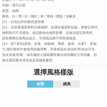
印刷：單印正面
材質：純棉
顏色：白 / 黑 / 紅 / 桃紅 / 黃 / 軍綠 / 寶藍 / 深麻灰
註1：白色以外的顏色需加價
註2：目前適逢新舊料汰換期間，如遇衣服原料短缺，將會以替代
物料取代不另通知，成品顏色也相對影響，且無法指定新舊料，
請依實際出貨商品為主，不得因品牌不同而退換貨。
註3：彩T系列(柔棉、舒柔、精梳棉、厚磅、修身、兒童T、長袖
T)-噴印製程中會使用前處理劑，穿著前請先清洗乾淨(初次可先
泡水加速清潔)，如衣服於公版範圍有藥水痕跡屬於正常現象，恕
無法退回要求清洗或是退補貨處理。
選擇風格樣版
全部
經典