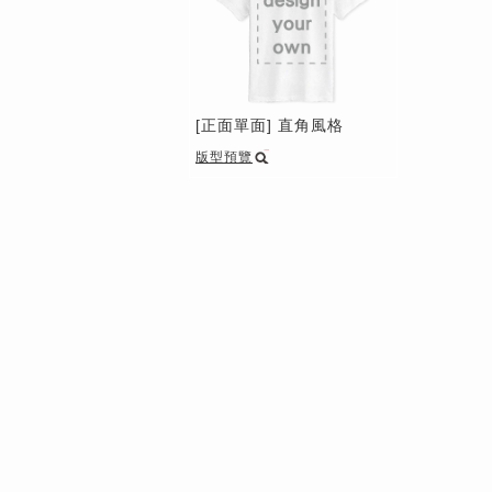
[正面單面] 直角風格
版型預覽