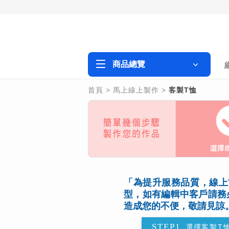
商品總覽
首頁
>
馬上線上製作
>
客製T恤
「為提升服務品質，線上T
型，如有編輯中客戶請務
造成您的不便，敬請見諒
STEP1
選擇
客製T