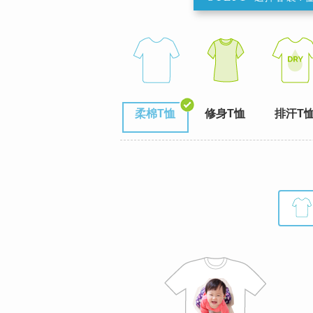
柔棉T恤
修身T恤
排汗T