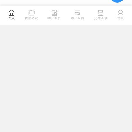
首頁
商品總覽
線上製作
線上查價
交件送印
會員
關於我們
熱門連結
幫助專區
系列服務