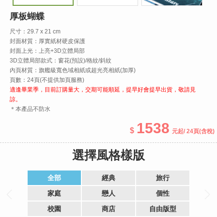
厚板蝴蝶
尺寸：29.7 x 21 cm
封面材質：厚實紙材硬皮保護
封面上光：上亮+3D立體局部
3D立體局部款式：窗花(預設)/格紋/斜紋
內頁材質：旗艦級寬色域相紙或超光亮相紙(加厚)
頁數：24頁(不提供加頁服務)
適逢畢業季，目前訂購量大，交期可能順延，提早好會提早出貨，敬請見
諒。
＊本產品不防水
1538
起
/ 24頁
(含稅)
選擇風格樣版
全部
經典
旅行
家庭
戀人
個性
校園
商店
自由版型