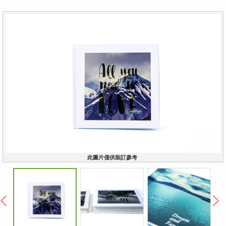
此圖片僅供裝訂參考
︿
﹀