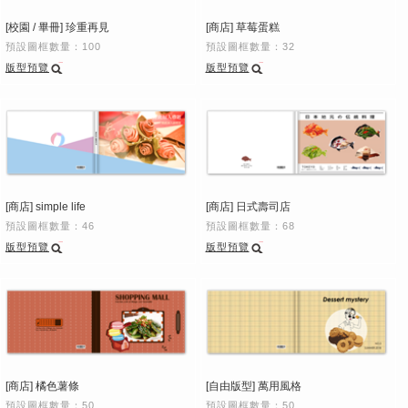
[校園 / 畢冊] 珍重再見
[商店] 草莓蛋糕
預設圖框數量：100
預設圖框數量：32
版型預覽
版型預覽
[商店] simple life
[商店] 日式壽司店
預設圖框數量：46
預設圖框數量：68
版型預覽
版型預覽
[商店] 橘色薯條
[自由版型] 萬用風格
預設圖框數量：50
預設圖框數量：50