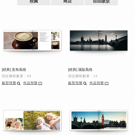
校園
商店
自由版型
[經典] 直角風格
[經典] 滿版風格
預設圖框數量：54
預設圖框數量：13
版型預覽
作品預覽
版型預覽
作品預覽