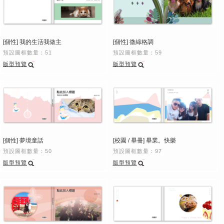
[個性] 我的生活我做主
[個性] 微綠格調
預設圖框數量：51
預設圖框數量：59
版型預覽
版型預覽
[個性] 夢境童話
[校園 / 畢冊] 畢業。快樂
預設圖框數量：50
預設圖框數量：97
版型預覽
版型預覽