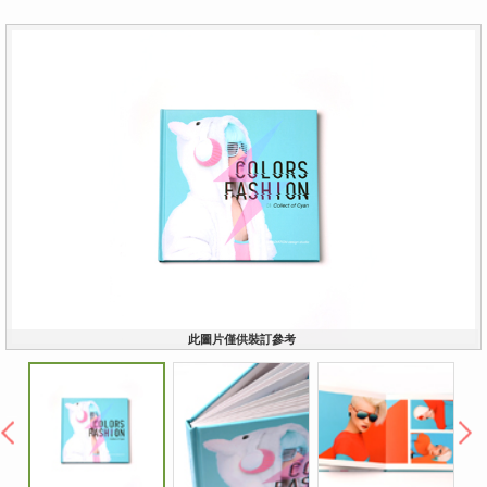
此圖片僅供裝訂參考
︿
﹀