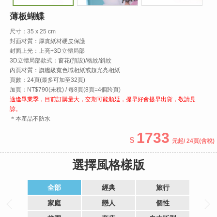
薄板蝴蝶
尺寸：35 x 25 cm
封面材質：厚實紙材硬皮保護
封面上光：上亮+3D立體局部
3D立體局部款式：窗花(預設)/格紋/斜紋
內頁材質：旗艦級寬色域相紙或超光亮相紙
頁數：24頁(最多可加至32頁)
加頁：NT$790(未稅) / 每8頁(8頁=4個跨頁)
適逢畢業季，目前訂購量大，交期可能順延，提早好會提早出貨，敬請見
諒。
＊本產品不防水
1733
起
/ 24頁
(含稅)
選擇風格樣版
全部
經典
旅行
家庭
戀人
個性