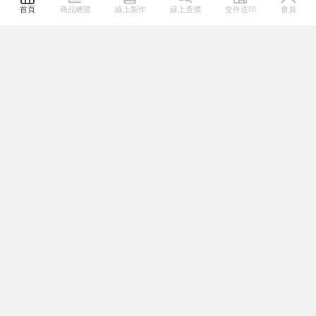
首頁
商品總覽
線上製作
線上查價
交件送印
會員
關於我們
熱門連結
幫助專區
系列服務