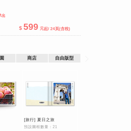
早出
599
起
/ 24頁
(含稅)
園
商店
自由版型
[旅行] 夏日之旅
預設圖框數量：21