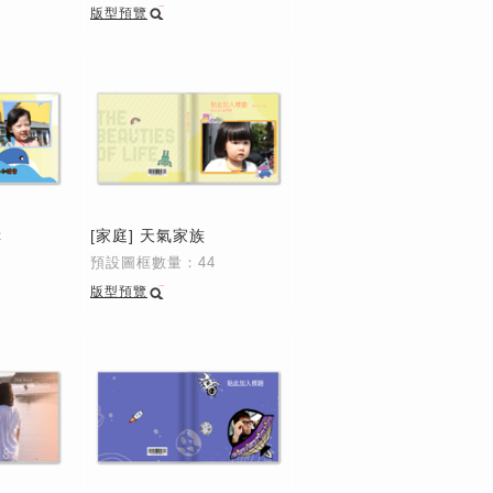
版型預覽
幸
[家庭] 天氣家族
預設圖框數量：44
版型預覽