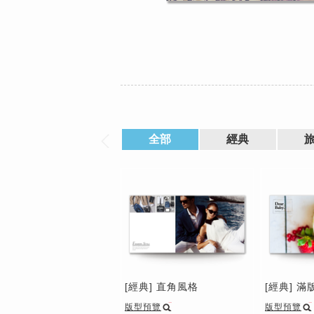
全部
經典
[經典] 直角風格
[經典] 滿
版型預覽
版型預覽