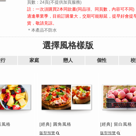
頁數：24頁(不提供加頁服務)
註：一次須購買2本同款書(同品項、同頁數，內容可不同)
適逢畢業季，目前訂購量大，交期可能順延，提早好會提
貨，敬請見諒。
＊本產品不防水
選擇風格樣版
旅行
家庭
戀人
個性
校
版風格
[經典] 圓角風格
[經典] 留白風格
版型預覽
版型預覽