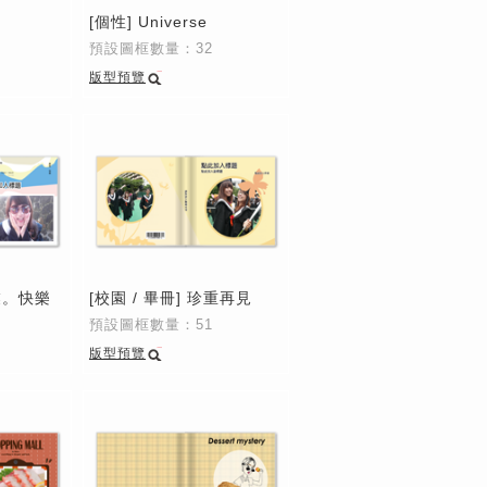
間
[個性] Universe
預設圖框數量：32
版型預覽
畢業。快樂
[校園 / 畢冊] 珍重再見
預設圖框數量：51
版型預覽