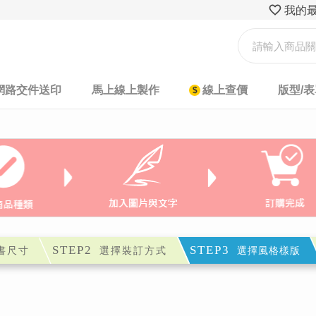
我的
網路交件送印
馬上線上製作
線上查價
版型/
STEP2
STEP3
書尺寸
選擇裝訂方式
選擇風格樣版