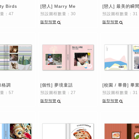
ty Birds
[戀人] Marry Me
[戀人] 最美的瞬
量：47
預設圖框數量：30
預設圖框數量：31
版型預覽
版型預覽
綠格調
[個性] 夢境童話
[校園 / 畢冊] 
量：57
預設圖框數量：27
預設圖框數量：31
版型預覽
版型預覽