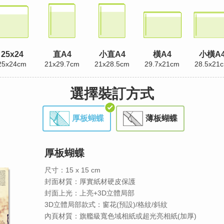
25x24
直A4
小直A4
橫A4
小橫A
25x24cm
21x29.7cm
21x28.5cm
29.7x21cm
28.5x21
選擇裝訂方式
厚板蝴蝶
薄板蝴蝶
厚板蝴蝶
尺寸：15 x 15 cm
封面材質：厚實紙材硬皮保護
封面上光：上亮+3D立體局部
3D立體局部款式：窗花(預設)/格紋/斜紋
內頁材質：旗艦級寬色域相紙或超光亮相紙(加厚)