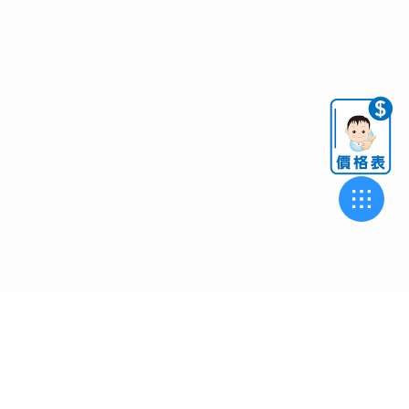
中和旗艦店
台中精科廠