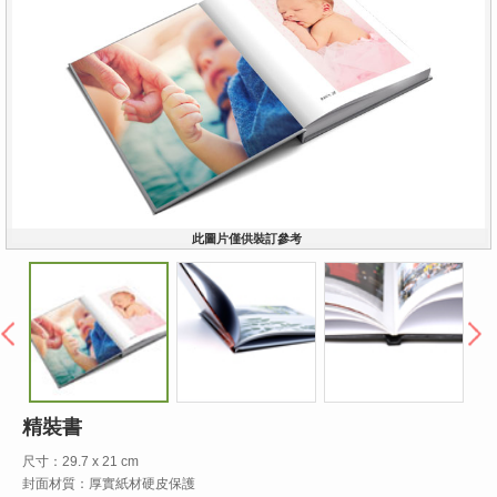
此圖片僅供裝訂參考
︿
﹀
精裝書
尺寸：29.7 x 21 cm
封面材質：厚實紙材硬皮保護