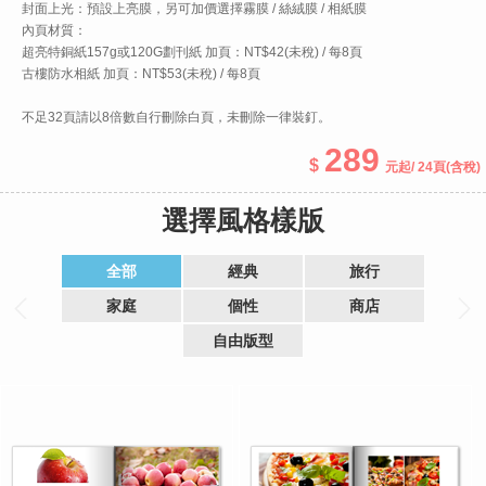
封面上光：預設上亮膜，另可加價選擇霧膜 / 絲絨膜 / 相紙膜
內頁材質：
超亮特銅紙157g或120G劃刊紙 加頁：NT$42(未稅) / 每8頁
古樓防水相紙 加頁：NT$53(未稅) / 每8頁
不足32頁請以8倍數自行刪除白頁，未刪除一律裝釘。
289
起
/ 24頁
(含稅)
選擇風格樣版
全部
經典
旅行
家庭
個性
商店
自由版型