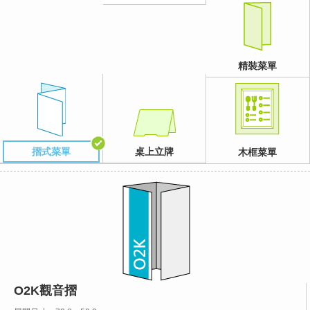
精裝菜單
摺式菜單
桌上立牌
木框菜單
O2K觀音摺