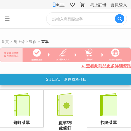
馬上註冊
會員登入
首頁
>
馬上線上製作
>
菜單
▲ 查看此商品更多詳細資訊
STEP3
選擇風格樣版
鉚釘菜單
扣邊菜單
皮革/布
紋鉚釘