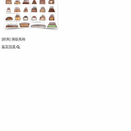
[經典] 滿版風格
版型預覽