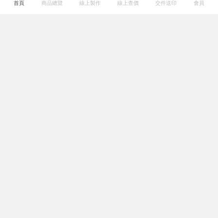
首頁
商品總覽
線上製作
線上查價
交件送印
會員
關於我們
熱門連結
幫助專區
系列服務
服務據點