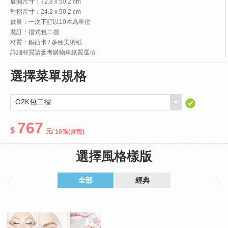
展開尺寸：72.8 x 50.2 cm
對摺尺寸：24.2 x 50.2 cm
數量：一次下訂以10本為單位
裝訂：摺式包二摺
材質：銅西卡 / 多種美術紙
詳細材質請參考購物車紙質選項
選擇菜單規格
767
/ 10張
(含稅)
選擇風格樣版
全部
經典