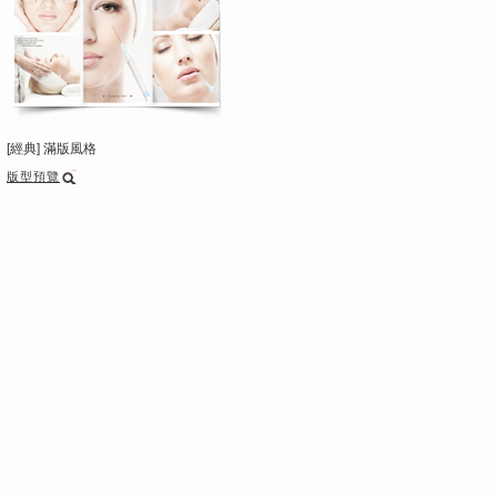
[經典] 滿版風格
版型預覽