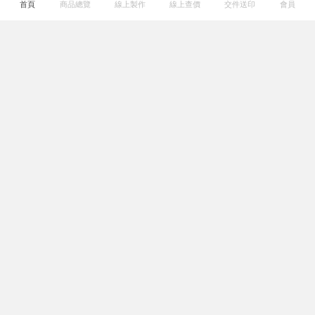
首頁
商品總覽
線上製作
線上查價
交件送印
會員
關於我們
熱門連結
幫助專區
系列服務
服務據點