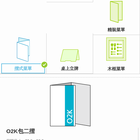
精裝菜單
摺式菜單
桌上立牌
木框菜單
O2K包二摺