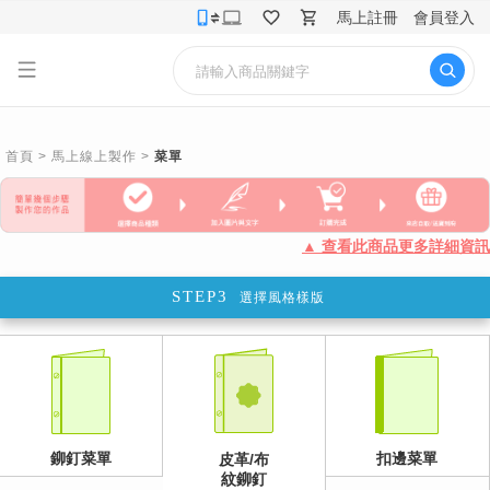
馬上註冊
會員登入
首頁
>
馬上線上製作
>
菜單
▲ 查看此商品更多詳細資訊
STEP3
選擇風格樣版
鉚釘菜單
扣邊菜單
皮革/布
紋鉚釘