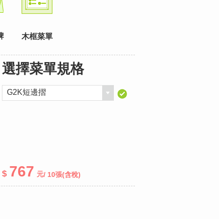
牌
木框菜單
選擇菜單規格
767
/ 10張
(含稅)