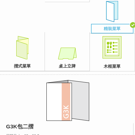
精裝菜單
摺式菜單
桌上立牌
木框菜單
G3K包二摺