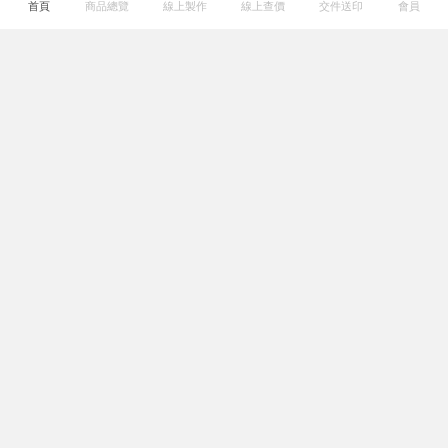
首頁
商品總覽
線上製作
線上查價
交件送印
會員
關於我們
熱門連結
幫助專區
系列服務
服務據點