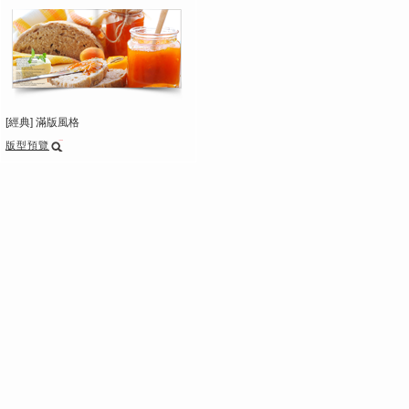
[經典] 滿版風格
版型預覽