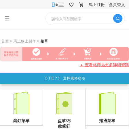
馬上註冊
會員登入
首頁
>
馬上線上製作
>
菜單
▲ 查看此商品更多詳細資訊
STEP3
選擇風格樣版
鉚釘菜單
扣邊菜單
皮革/布
紋鉚釘