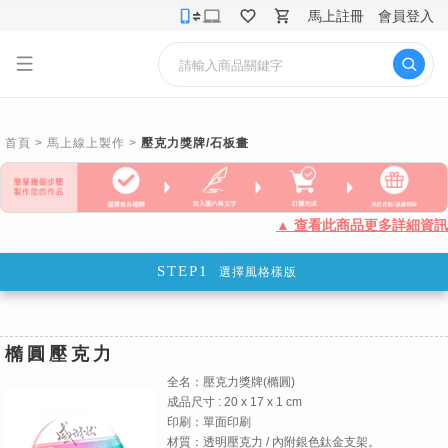
馬上註冊
會員登入
首頁
>
馬上線上製作
>
壓克力獎牌/石板畫
▲ 查看此商品更多詳細資訊
STEP1
選擇風格樣版
橢圓壓克力
全名：壓克力獎牌(橢圓)
成品尺寸 : 20 x 17 x 1 cm
印刷：單面印刷
材質：透明壓克力 / 內附銀色鈦金支架。