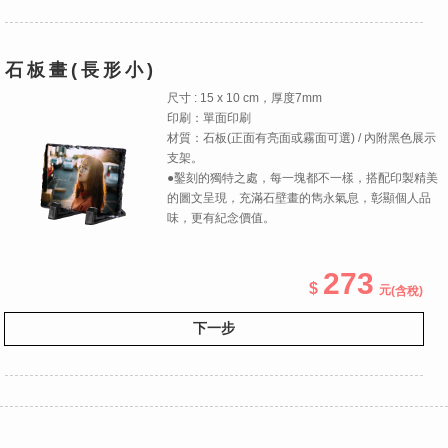
石板畫(長形小)
尺寸 : 15 x 10 cm，厚度7mm
印刷：單面印刷
材質：石板(正面有亮面或霧面可選) / 內附黑色展示
支架。
●鑿刻的獨特之處，每一塊都不一樣，搭配印製精美
的圖文呈現，充滿石壁畫的雋永氣息，彰顯個人品
味，更有紀念價值。
273
(含稅)
下一步