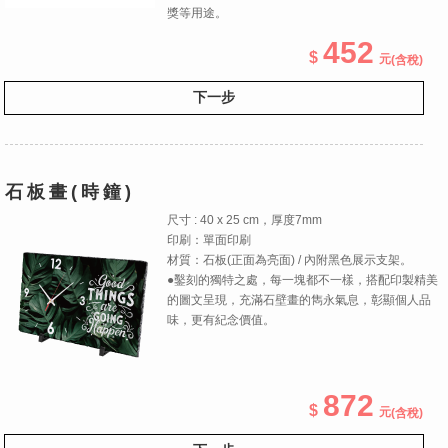
獎等用途。
452
(含稅)
下一步
石板畫(時鐘)
尺寸 : 40 x 25 cm，厚度7mm
印刷：單面印刷
材質：石板(正面為亮面) / 內附黑色展示支架。
●鑿刻的獨特之處，每一塊都不一樣，搭配印製精美
的圖文呈現，充滿石壁畫的雋永氣息，彰顯個人品
味，更有紀念價值。
872
(含稅)