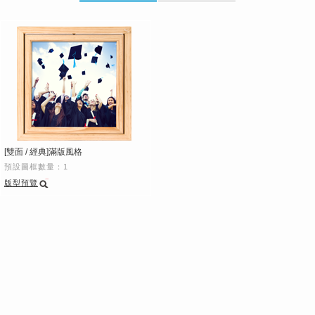
[雙面 / 經典]滿版風格
預設圖框數量：1
版型預覽