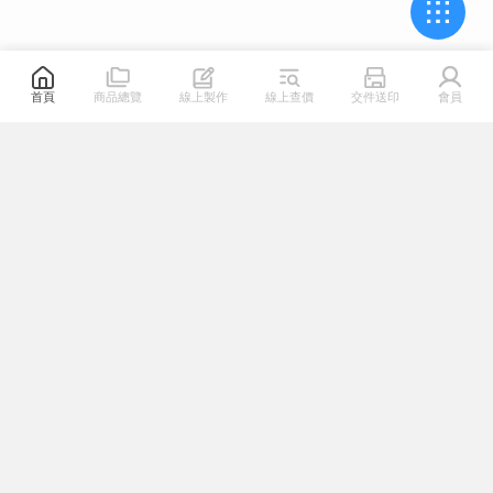
首頁
商品總覽
線上製作
線上查價
交件送印
會員
關於我們
熱門連結
幫助專區