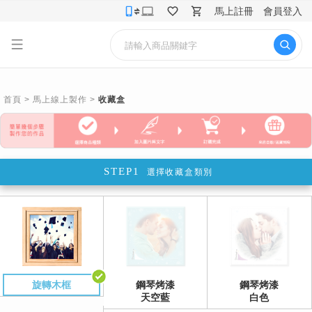
馬上註冊
會員登入
首頁
>
馬上線上製作
>
收藏盒
STEP1
選擇
收藏盒
類別
旋轉木框
鋼琴烤漆
鋼琴烤漆
天空藍
白色