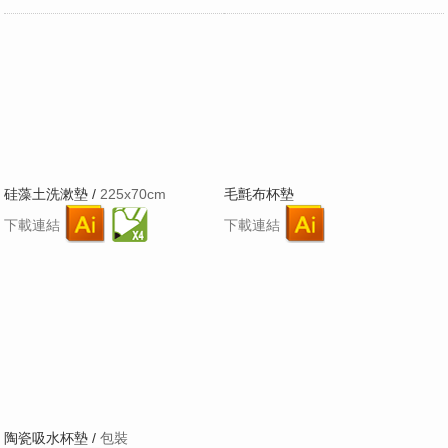
硅藻土洗漱墊 /
225x70cm
毛氈布杯墊
下載連結
下載連結
陶瓷吸水杯墊 /
包裝