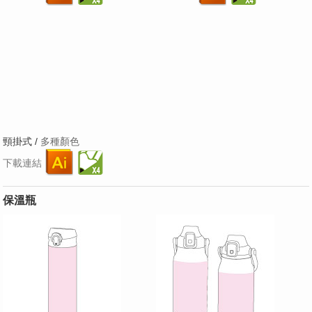
頸掛式 /
多種顏色
下載連結
保溫瓶