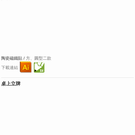
陶瓷磁鐵貼 /
方、圓型二款
下載連結
桌上立牌