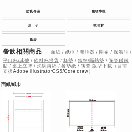
防疫專區
寵物專區
扇 子
軟包材
紙袋
餐飲相關商品
面紙 / 紙巾
/
開瓶器
/
圍裙
/
保溫瓶
/
平口杯/其他
/
飲料杯提袋
/
杯墊
/
鍋墊/隔熱墊
/
陶瓷磁鐵
貼
/
桌上立牌
/
洗碗海綿 / 餐墊紙 / 筷套
版型下載（目前
支援
Adobe illustratorCS5/Coreldraw
）
面紙/紙巾