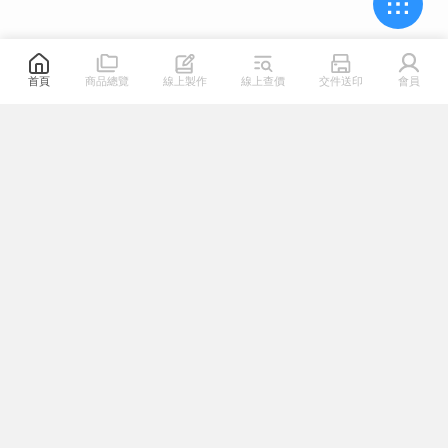
首頁
商品總覽
線上製作
線上查價
交件送印
會員
關於我們
熱門連結
幫助專區