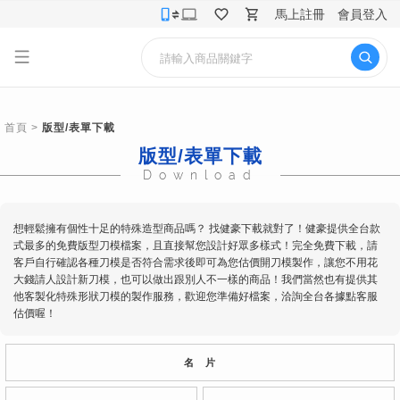
馬上註冊
會員登入
首頁
>
版型/表單下載
版型/表單下載
Download
想輕鬆擁有個性十足的特殊造型商品嗎？ 找健豪下載就對了！健豪提供全台款
式最多的免費版型刀模檔案，且直接幫您設計好眾多樣式！完全免費下載，請
客戶自行確認各種刀模是否符合需求後即可為您估價開刀模製作，讓您不用花
大錢請人設計新刀模，也可以做出跟別人不一樣的商品！我們當然也有提供其
他客製化特殊形狀刀模的製作服務，歡迎您準備好檔案，洽詢全台各據點客服
估價喔！
名 片